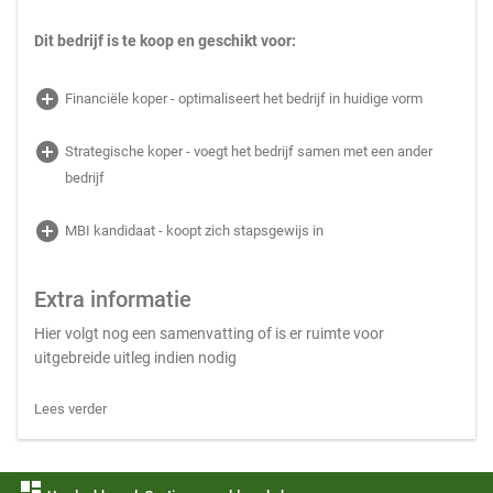
Dit bedrijf is te koop en geschikt voor:
add_circle
Financiële koper - optimaliseert het bedrijf in huidige vorm
add_circle
Strategische koper - voegt het bedrijf samen met een ander
bedrijf
add_circle
MBI kandidaat - koopt zich stapsgewijs in
Extra informatie
Hier volgt nog een samenvatting of is er ruimte voor
uitgebreide uitleg indien nodig
Lees verder
dashboard