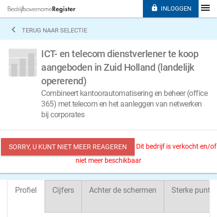

INLOGGEN

TERUG NAAR SELECTIE
ICT- en telecom dienstverlener te koop
aangeboden in Zuid Holland (landelijk
opererend)
Combineert kantoorautomatisering en beheer (office
365) met telecom en het aanleggen van netwerken
bij corporates
Dit bedrijf is verkocht en/of
SORRY, U KUNT NIET MEER REAGEREN
niet meer beschikbaar
Profiel
Cijfers
Achter de schermen
Sterke punte