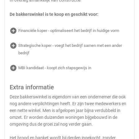
In overleg afhankelijk van constructie
De bakkerswinkel is te koop en geschikt voor:
add_circle
Financiële koper - optimaliseert het bedrijf in huidige vorm
add_circle
Strategische koper - voegt het bedrijf samen met een ander
bedrijf
add_circle
MBI kandidaat - koopt zich stapsgewijs in
Extra informatie
Deze bakkerswinkel is eigendom van een ondernemer die ook
nog andere verplichtingen heeft. Er zijn twee medewerkers en
een nette winkel. Men is afgelopen jaar bijna verdubbeld in
omzet. Er worden duizenden woningen bijgebouwd in de
omgeving dus de groei zal nog verder gaan.
Het brood en banket wordt bij derden ingekocht, zonder