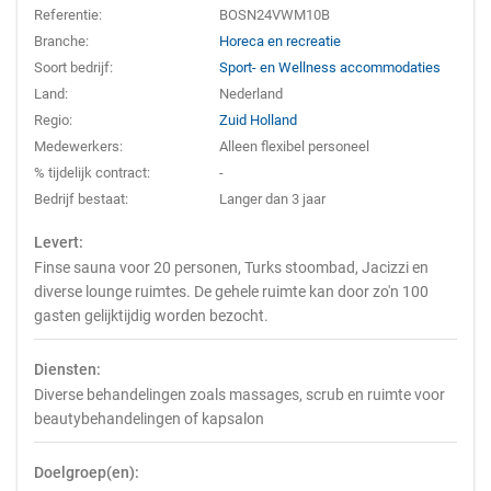
Referentie:
BOSN24VWM10B
Branche:
Horeca en recreatie
Soort bedrijf:
Sport- en Wellness accommodaties
Land:
Nederland
Regio:
Zuid Holland
Medewerkers:
Alleen flexibel personeel
% tijdelijk contract:
-
Bedrijf bestaat:
Langer dan 3 jaar
Levert:
Finse sauna voor 20 personen, Turks stoombad, Jacizzi en
diverse lounge ruimtes. De gehele ruimte kan door zo'n 100
gasten gelijktijdig worden bezocht.
Diensten:
Diverse behandelingen zoals massages, scrub en ruimte voor
beautybehandelingen of kapsalon
Doelgroep(en):