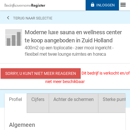

INLOGGEN

TERUG NAAR SELECTIE
Moderne luxe sauna en wellness center
te koop aangeboden in Zuid Holland
400m2 op een toplocatie - zeer mooi ingericht -
flexibel met twee lounge ruimtes en horeca
Dit bedrijf is verkocht en/of
SORRY, U KUNT NIET MEER REAGEREN
niet meer beschikbaar
Profiel
Cijfers
Achter de schermen
Sterke punte
Algemeen