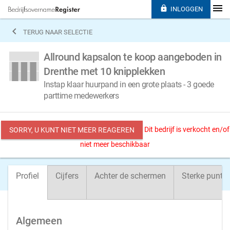

INLOGGEN

TERUG NAAR SELECTIE
Allround kapsalon te koop aangeboden in
Drenthe met 10 knipplekken
Instap klaar huurpand in een grote plaats - 3 goede
parttime medewerkers
Dit bedrijf is verkocht en/of
SORRY, U KUNT NIET MEER REAGEREN
niet meer beschikbaar
Profiel
Cijfers
Achter de schermen
Sterke punte
Algemeen