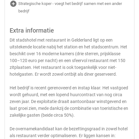
add_circle
Strategische koper - voegt het bedrijf samen met een ander
bedrijf
Extra informatie
Dit stadshotel met restaurant in Gelderland ligt op een
uitstekende locatie nabij het station en het stadscentrum. Het
beschikt over 16 moderne kamers (drie sterren, prijsklasse
100–120 euro per nacht) en een sfeervol restaurant met 150
zitplaatsen. Het restaurant is ook toegankelijk voor niet-
hotelgasten. Er wordt zowel ontbijt als diner geserveerd.
Het bedrijf is recent gerenoveerd en instap klaar. Het vastgoed
wordt gehuurd, met een lopend huurcontract van nog circa
zeven jaar. De exploitatie draait aantoonbaar winstgevend en
laat groei zien, mede dankzij de combinatie van toeristische en
zakelijke gasten (beide circa 50%).
De overnamekandidaat kan de bezettingsgraad in zowel hotel
als restaurant verder optimaliseren. Er liggen kansen in: