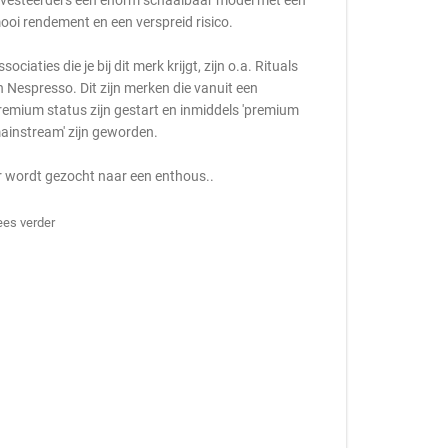
nvesteerders een enorm schaalbaar model met een
ooi rendement en een verspreid risico.
ssociaties die je bij dit merk krijgt, zijn o.a. Rituals
n Nespresso. Dit zijn merken die vanuit een
remium status zijn gestart en inmiddels 'premium
ainstream' zijn geworden.
r wordt gezocht naar een enthous..
ees verder