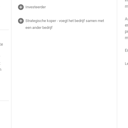
i
t
add_circle
m
Investeerder
A
add_circle
Strategische koper - voegt het bedrijf samen met
e
een ander bedrijf
p
m
te
E
r
t
L
n