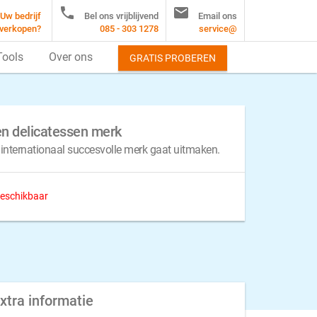


Uw bedrijf
Bel ons vrijblijvend
Email ons
verkopen?
085 - 303 1278
service@
Tools
Over ons
GRATIS PROBEREN
en delicatessen merk
 internationaal succesvolle merk gaat uitmaken.
 beschikbaar
xtra informatie