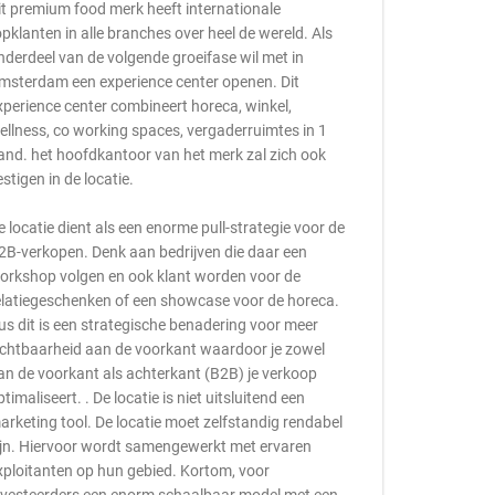
it premium food merk heeft internationale
opklanten in alle branches over heel de wereld. Als
nderdeel van de volgende groeifase wil met in
msterdam een experience center openen. Dit
xperience center combineert horeca, winkel,
ellness, co working spaces, vergaderruimtes in 1
and. het hoofdkantoor van het merk zal zich ook
estigen in de locatie.
e locatie dient als een enorme pull-strategie voor de
2B-verkopen. Denk aan bedrijven die daar een
orkshop volgen en ook klant worden voor de
elatiegeschenken of een showcase voor de horeca.
us dit is een strategische benadering voor meer
ichtbaarheid aan de voorkant waardoor je zowel
an de voorkant als achterkant (B2B) je verkoop
ptimaliseert. . De locatie is niet uitsluitend een
arketing tool. De locatie moet zelfstandig rendabel
ijn. Hiervoor wordt samengewerkt met ervaren
xploitanten op hun gebied. Kortom, voor