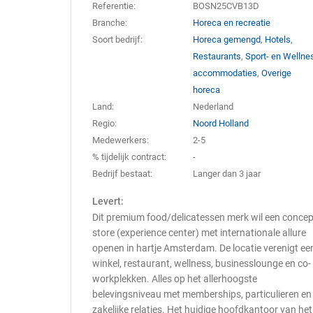
Referentie:
BOSN25CVB13D
Branche:
Horeca en recreatie
Soort bedrijf:
Horeca gemengd
,
Hotels
,
Restaurants
,
Sport- en Wellne
accommodaties
,
Overige
horeca
Land:
Nederland
Regio:
Noord Holland
Medewerkers:
2-5
% tijdelijk contract:
-
Bedrijf bestaat:
Langer dan 3 jaar
Levert:
Dit premium food/delicatessen merk wil een concep
store (experience center) met internationale allure
openen in hartje Amsterdam. De locatie verenigt ee
winkel, restaurant, wellness, businesslounge en co-
workplekken. Alles op het allerhoogste
belevingsniveau met memberships, particulieren en
zakelijke relaties. Het huidige hoofdkantoor van het