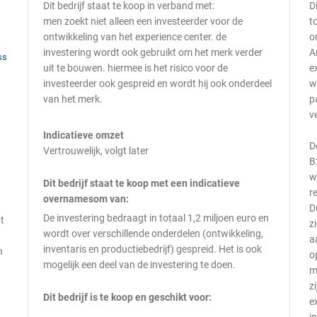
Dit bedrijf staat te koop in verband met:
D
men zoekt niet alleen een investeerder voor de
t
ontwikkeling van het experience center. de
o
investering wordt ook gebruikt om het merk verder
A
ss
uit te bouwen. hiermee is het risico voor de
e
investeerder ook gespreid en wordt hij ook onderdeel
w
van het merk.
p
v
Indicatieve omzet
D
Vertrouwelijk, volgt later
B
w
Dit bedrijf staat te koop met een indicatieve
r
overnamesom van:
D
De investering bedraagt in totaal 1,2 miljoen euro en
t
z
wordt over verschillende onderdelen (ontwikkeling,
a
inventaris en productiebedrijf) gespreid. Het is ook
n
o
mogelijk een deel van de investering te doen.
m
z
Dit bedrijf is te koop en geschikt voor:
e