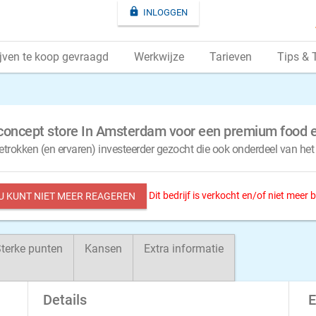

INLOGGEN
jven te koop gevraagd
Werkwijze
Tarieven
Tips & 
 concept store In Amsterdam voor een premium food 
etrokken (en ervaren) investeerder gezocht die ook onderdeel van het
Dit bedrijf is verkocht en/of niet meer
 U KUNT NIET MEER REAGEREN
terke punten
Kansen
Extra informatie
Details
E