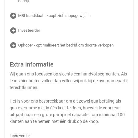
bedrijf
add_circle
MBI kandidaat - koopt zich stapsgewijs in
add_circle
Investeerder
add_circle
Opkoper - optimaliseert het bedrijf om door te verkopen
Extra informatie
Wij gaan ons focussen op slechts een handvol segmenten. Als
leads hier buiten vallen dan willen wij ook bij de overnamepartij
terechtkunnen.
Het is voor ons bespreekbaar om dit zowel qua betaling als
qua overname niet in één keer te doen, hoewel de voorkeur
uitgaat naar een grote partij met capaciteit om minimaal 100
klanten aan te nemen met één druk op de knop.
Lees verder