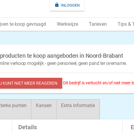

INLOGGEN
jven te koop gevraagd
Werkwijze
Tarieven
Tips & 
elproducten te koop aangeboden in Noord-Brabant
online verkoop mogelijk - geen personeel, geen pand ter overname.
Dit bedrijf is verkocht en/of niet meer
 U KUNT NIET MEER REAGEREN
terke punten
Kansen
Extra informatie
Details
E