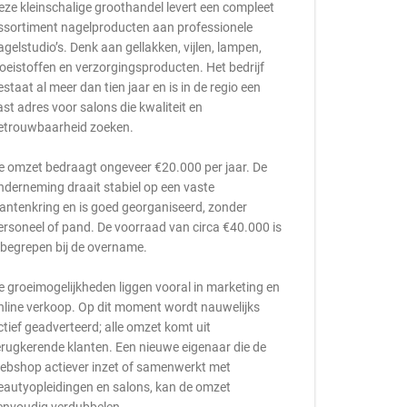
eze kleinschalige groothandel levert een compleet
ssortiment nagelproducten aan professionele
agelstudio’s. Denk aan gellakken, vijlen, lampen,
loeistoffen en verzorgingsproducten. Het bedrijf
estaat al meer dan tien jaar en is in de regio een
ast adres voor salons die kwaliteit en
etrouwbaarheid zoeken.
e omzet bedraagt ongeveer €20.000 per jaar. De
nderneming draait stabiel op een vaste
lantenkring en is goed georganiseerd, zonder
ersoneel of pand. De voorraad van circa €40.000 is
nbegrepen bij de overname.
e groeimogelijkheden liggen vooral in marketing en
nline verkoop. Op dit moment wordt nauwelijks
ctief geadverteerd; alle omzet komt uit
erugkerende klanten. Een nieuwe eigenaar die de
ebshop actiever inzet of samenwerkt met
eautyopleidingen en salons, kan de omzet