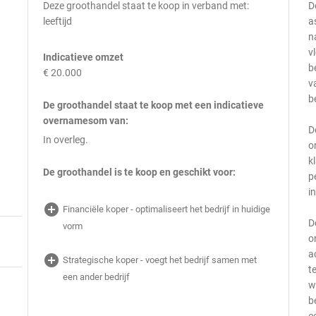
Deze groothandel staat te koop in verband met:
D
leeftijd
a
n
v
Indicatieve omzet
b
€ 20.000
v
b
De groothandel staat te koop met een indicatieve
overnamesom van:
D
In overleg.
o
k
De groothandel is te koop en geschikt voor:
p
i
add_circle
Financiële koper - optimaliseert het bedrijf in huidige
D
vorm
o
a
add_circle
Strategische koper - voegt het bedrijf samen met
t
een ander bedrijf
w
b