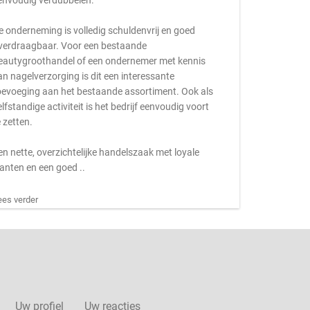
envoudig verdubbelen.
e onderneming is volledig schuldenvrij en goed
verdraagbaar. Voor een bestaande
eautygroothandel of een ondernemer met kennis
an nagelverzorging is dit een interessante
oevoeging aan het bestaande assortiment. Ook als
elfstandige activiteit is het bedrijf eenvoudig voort
e zetten.
en nette, overzichtelijke handelszaak met loyale
lanten en een goed ..
ees verder
Uw profiel
Uw reacties