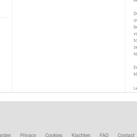
e
D
o
b
v
t
z
t
E
k
L
arden
Privacy
Cookies
Klachten
FAQ
Contact