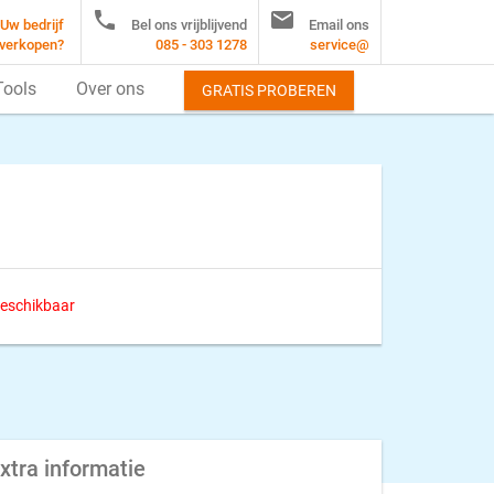


Uw bedrijf
Bel ons vrijblijvend
Email ons
verkopen?
085 - 303 1278
service@
Tools
Over ons
GRATIS PROBEREN
 beschikbaar
xtra informatie