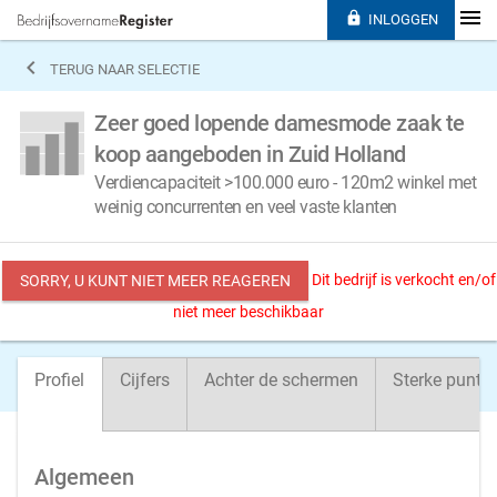

INLOGGEN

TERUG NAAR SELECTIE
Zeer goed lopende damesmode zaak te
koop aangeboden in Zuid Holland
Verdiencapaciteit >100.000 euro - 120m2 winkel met
weinig concurrenten en veel vaste klanten
Dit bedrijf is verkocht en/of
SORRY, U KUNT NIET MEER REAGEREN
niet meer beschikbaar
Profiel
Cijfers
Achter de schermen
Sterke punte
Algemeen