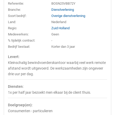
Referentie:
BOSN25VBB72Y
Branche:
Dienstverlening
Soort bedrijf:
Overige dienstverlening
Land:
Nederland
Regio:
Zuid Holland
Medewerkers:
Geen
% tijdelijk contract:
-
Bedrijf bestaat:
Korter dan 3 jaar
Levert:
Kleinschalig bewindvoerderskantoor waarbij veel werk remote
afstand wordt uitgevoerd. De werkzaamheden zijn ongeveer
drie uur per dag.
Diensten:
1x per half jaar bezoekt men elkaar bij de client thuis.
Doelgroep(en):
Consumenten - particulieren