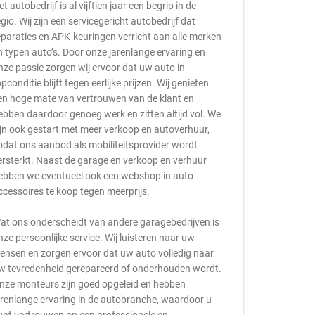
et autobedrijf is al vijftien jaar een begrip in de
egio. Wij zijn een servicegericht autobedrijf dat
eparaties en APK-keuringen verricht aan alle merken
n typen auto’s. Door onze jarenlange ervaring en
nze passie zorgen wij ervoor dat uw auto in
opconditie blijft tegen eerlijke prijzen. Wij genieten
en hoge mate van vertrouwen van de klant en
ebben daardoor genoeg werk en zitten altijd vol. We
ijn ook gestart met meer verkoop en autoverhuur,
odat ons aanbod als mobiliteitsprovider wordt
ersterkt. Naast de garage en verkoop en verhuur
ebben we eventueel ook een webshop in auto-
ccessoires te koop tegen meerprijs.
at ons onderscheidt van andere garagebedrijven is
nze persoonlijke service. Wij luisteren naar uw
ensen en zorgen ervoor dat uw auto volledig naar
w tevredenheid gerepareerd of onderhouden wordt.
nze monteurs zijn goed opgeleid en hebben
arenlange ervaring in de autobranche, waardoor u