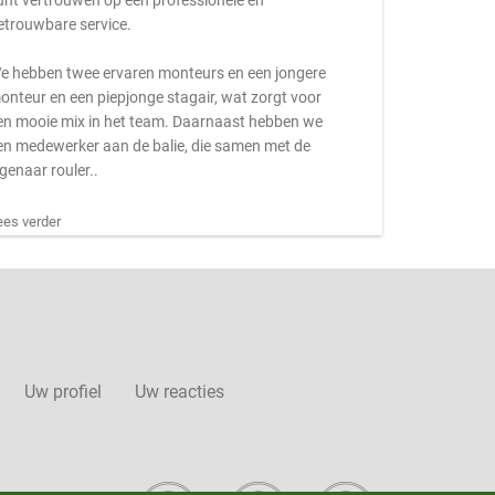
unt vertrouwen op een professionele en
etrouwbare service.
e hebben twee ervaren monteurs en een jongere
onteur en een piepjonge stagair, wat zorgt voor
en mooie mix in het team. Daarnaast hebben we
en medewerker aan de balie, die samen met de
igenaar rouler..
ees verder
Uw profiel
Uw reacties