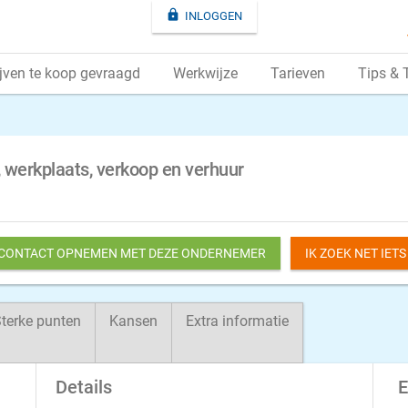

INLOGGEN
jven te koop gevraagd
Werkwijze
Tarieven
Tips & 
 werkplaats, verkoop en verhuur
 CONTACT OPNEMEN MET DEZE ONDERNEMER
IK ZOEK NET IET
terke punten
Kansen
Extra informatie
Details
E