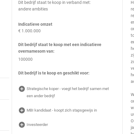
Dit bedrijf staat te koop in verband met:
H
andere ambities
r
r
e
Indicatieve omzet
o
€ 1.000.000
t
e
Dit bedrijf staat te koop met een indicatieve
h
overnamesom van:
z
100000
z
v
Dit bedrijf is te koop en geschikt voor:
h
a
add_circle
Strategische koper - voegt het bedrijf samen met
W
een ander bedrijf
o
w
add_circle
MBI kandidaat - koopt zich stapsgewijs in
u
O
add_circle
Investeerder
j