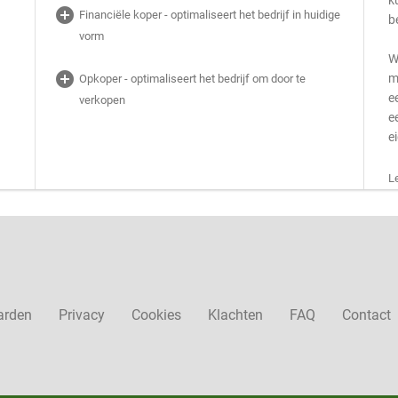
k
add_circle
Financiële koper - optimaliseert het bedrijf in huidige
b
vorm
W
add_circle
m
Opkoper - optimaliseert het bedrijf om door te
e
verkopen
e
e
L
arden
Privacy
Cookies
Klachten
FAQ
Contact