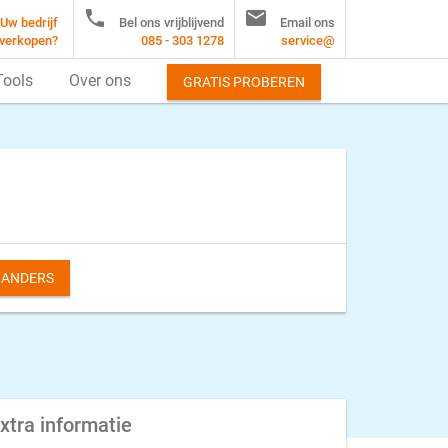


Uw bedrijf
Bel ons vrijblijvend
Email ons
verkopen?
085 - 303 1278
service@
Tools
Over ons
GRATIS PROBEREN
S ANDERS
xtra informatie