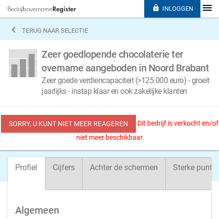

INLOGGEN

TERUG NAAR SELECTIE
Zeer goedlopende chocolaterie ter
overname aangeboden in Noord Brabant
Zeer goede verdiencapaciteit (>125.000 euro) - groeit
jaarlijks - instap klaar en ook zakelijke klanten
Dit bedrijf is verkocht en/of
SORRY, U KUNT NIET MEER REAGEREN
niet meer beschikbaar
Profiel
Cijfers
Achter de schermen
Sterke punte
Algemeen