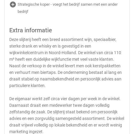
add_circle
Strategische koper - voegt het bedrijf samen met een ander
bedrijf
Extra informatie
Deze slijterij heeft een breed assortiment wijn, speciaalbier,
sterke drank en whisky en is gevestigd in een
wijkwinkelcentrum in Noord-Holland. De winkel van circa 110
m² heeft een duidelijke wijkfunctie met veel vaste klanten.
Naast de verkoop in de winkel levert men ook kerstpakketten
en verhuurt men biertaps. De onderneming bestaat al lang en
draait stabiel op naamsbekendheid en persoonlijk advies aan
particuliere klanten.
De eigenaar werkt zelf circa vier dagen per week in de winkel.
Daarnaast draait een medewerker twee dagen volledig
zelfstandig de zaak. De slijterij staat bekend om persoonlijk
advies en een zorgvuldig samengesteld assortiment. De winkel
draait vrijwel volledig op lokale bekendheid en er wordt weinig
marketing ingezet.