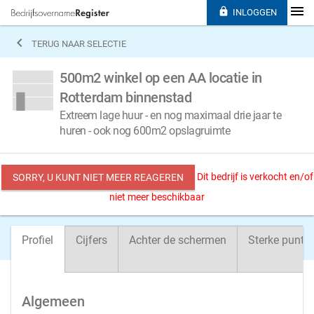

INLOGGEN

TERUG NAAR SELECTIE
500m2 winkel op een AA locatie in
Rotterdam binnenstad
Extreem lage huur - en nog maximaal drie jaar te
huren - ook nog 600m2 opslagruimte
Dit bedrijf is verkocht en/of
SORRY, U KUNT NIET MEER REAGEREN
niet meer beschikbaar
Profiel
Cijfers
Achter de schermen
Sterke punte
Algemeen