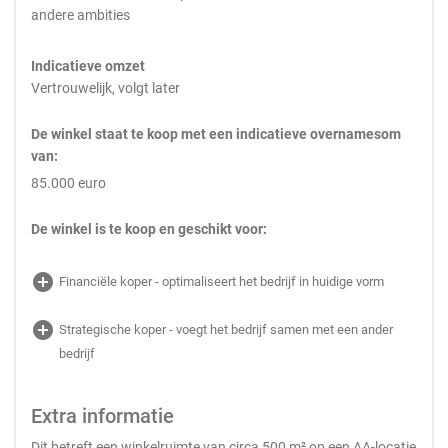
andere ambities
Indicatieve omzet
Vertrouwelijk, volgt later
De winkel staat te koop met een indicatieve overnamesom
van:
85.000 euro
De winkel is te koop en geschikt voor:
add_circle
Financiële koper - optimaliseert het bedrijf in huidige vorm
add_circle
Strategische koper - voegt het bedrijf samen met een ander
bedrijf
Extra informatie
Dit betreft een winkelruimte van circa 500 m² op een AA-locatie