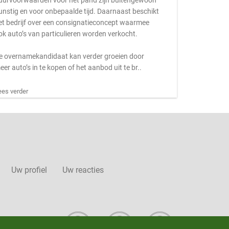
uurvoorwaarden voor het pand zijn buitengewoon
unstig en voor onbepaalde tijd. Daarnaast beschikt
et bedrijf over een consignatieconcept waarmee
ok auto’s van particulieren worden verkocht.
e overnamekandidaat kan verder groeien door
eer auto’s in te kopen of het aanbod uit te br..
ees verder
Uw profiel
Uw reacties