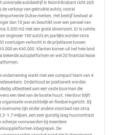
it universele autobedrijf in Noord-Brabant richt zich
p de verkoop van gebruikte auto’s, vooral
eïmporteerde Duitse merken. Het bedrijf bestaat al
anger dan 10 jaar en beschikt over een perceel van
irca 5.200 m2 met een grote showroom. Er is ruimte
oor ongeveer 160 auto’s en jaarlijks worden circa
50 voertuigen verkocht in de prijsklasse tussen
10.000 en €40.000. Klanten komen uit het hele land
ia bekende autoplatformen en wel 20 financial lease
latformen.
e onderneming werkt met een compact team van 4
edewerkers. Onderhoud en poetswerk worden
olledig uitbesteed aan een vaste buurman die
evens een deel van de locatie huurt. Hierdoor blijft
e organisatie overzichtelijk en flexibel ingericht. Bij
e overname zijn onder andere voorraad van circa
1,3 -1.7 miljoen, een zeer gunstig laag huurcontract
n scherpe voorwaarden bij meerdere
erkoopplatformen inbegrepen. De