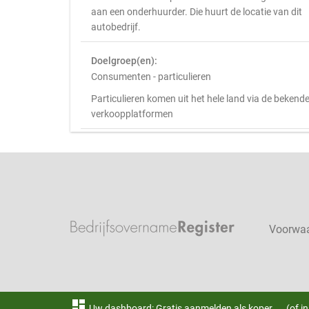
aan een onderhuurder. Die huurt de locatie van dit
autobedrijf.
Doelgroep(en):
Consumenten - particulieren
Particulieren komen uit het hele land via de bekend
verkoopplatformen
Voorwa
dashboard
Uw dashboard: Gratis aanmelden als koper
(of i