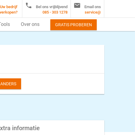


Uw bedrijf
Bel ons vrijblijvend
Email ons
verkopen?
085 - 303 1278
service@
Tools
Over ons
GRATIS PROBEREN
S ANDERS
xtra informatie