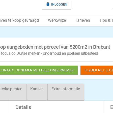

INLOGGEN
jven te koop gevraagd
Werkwijze
Tarieven
Tips & 
 koop aangeboden met perceel van 5200m2 in Brabant
 - focus op Duitse merken - onderhoud en poetsen uitbesteed
 CONTACT OPNEMEN MET DEZE ONDERNEMER
IK ZOEK NET IET
terke punten
Kansen
Extra informatie
Details
E