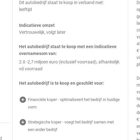
Dit autobedrijf staat te koop in verband met:
D
leeftijd
o
g
l
Indicatieve omzet
c
Vertrouwelijk, volgt later
v
4
Het autobedrijf staat te koop met een indicatieve
€
overnamesom van:
v
2.0 -2,7 miljoen euro (inclusief voorraad), afhankelijk
p
vd voorraad
D
Het autobedrijf is te koop en geschikt voor:
m
v
add_circle
t
Financiële koper - optimaliseert het bedrijf in huidige
d
vorm
d
€
add_circle
Strategische koper - voegt het bedrijf samen met
e
een ander bedrijf
v
d