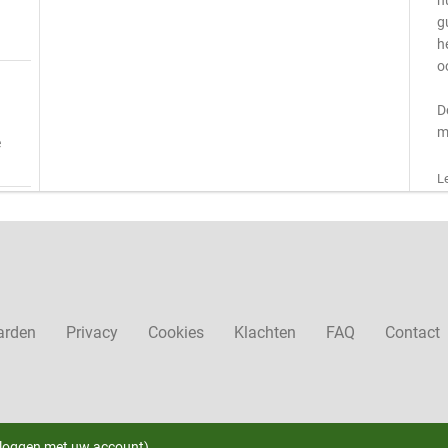
h
g
h
o
D
m
e
L
arden
Privacy
Cookies
Klachten
FAQ
Contact
nloggen met uw account)