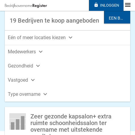

INLOGGEN
EEN BRANCHE KIEZEN
19 Bedrijven te koop aangeboden

Eén of meer locaties kiezen

Medewerkers

Gezondheid

Vastgoed

Type overname
Zeer gezonde kapsalon+ extra
ruimte schoonheidssalon ter
overname met uitstekende