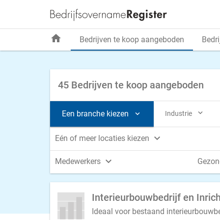
home
Bedrijven te koop aangeboden
Bedri
45 Bedrijven te koop aangeboden

Een branche kiezen
Industrie


Eén of meer locaties kiezen

Medewerkers
Gezon
Interieurbouwbedrijf en Inric
Ideaal voor bestaand interieurbouwbe