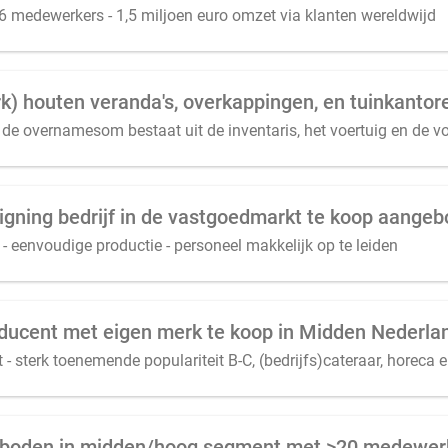
6 medewerkers - 1,5 miljoen euro omzet via klanten wereldwijd
de overnamesom bestaat uit de inventaris, het voertuig en de v
 signing bedrijf in de vastgoedmarkt te koop aange
- eenvoudige productie - personeel makkelijk op te leiden
ucent met eigen merk te koop in Midden Nederla
- sterk toenemende populariteit B-C, (bedrijfs)cateraar, horeca en
eboden in midden/hoog segment met >20 medewer