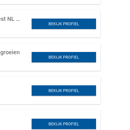
Hoog segment (eigen merk) designkeuken producent te koop aangeboden in West NL (keukens boven de 30K)
BEKIJK PROFIEL
 groeien
BEKIJK PROFIEL
BEKIJK PROFIEL
BEKIJK PROFIEL