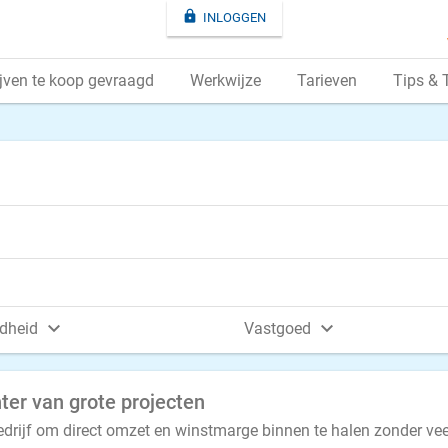

INLOGGEN
jven te koop gevraagd
Werkwijze
Tarieven
Tips & 


dheid
Vastgoed
hter van grote projecten
drijf om direct omzet en winstmarge binnen te halen zonder vee