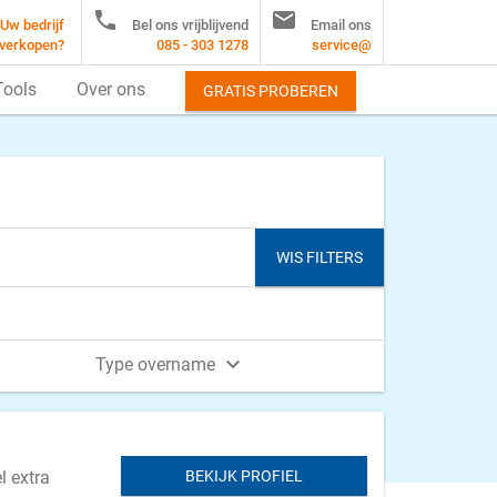


Uw bedrijf
Bel ons vrijblijvend
Email ons
verkopen?
085 - 303 1278
service@
Tools
Over ons
GRATIS PROBEREN
WIS FILTERS

Type overname
l extra
BEKIJK PROFIEL