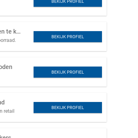
BEKIJK PROFIEL
Specialist in prefab (maatwerk) houten veranda's, overkappingen, en tuinkantoren te koop aangeboden in Midden NL
BEKIJK PROFIEL
oorraad.
boden
BEKIJK PROFIEL
nd
BEKIJK PROFIEL
 retail
kers