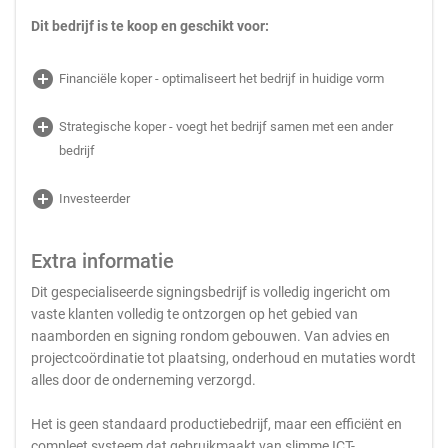
Dit bedrijf is te koop en geschikt voor:
add_circle
Financiële koper - optimaliseert het bedrijf in huidige vorm
add_circle
Strategische koper - voegt het bedrijf samen met een ander
bedrijf
add_circle
Investeerder
Extra informatie
Dit gespecialiseerde signingsbedrijf is volledig ingericht om
vaste klanten volledig te ontzorgen op het gebied van
naamborden en signing rondom gebouwen. Van advies en
projectcoördinatie tot plaatsing, onderhoud en mutaties wordt
alles door de onderneming verzorgd.
Het is geen standaard productiebedrijf, maar een efficiënt en
compleet systeem dat gebruikmaakt van slimme ICT-