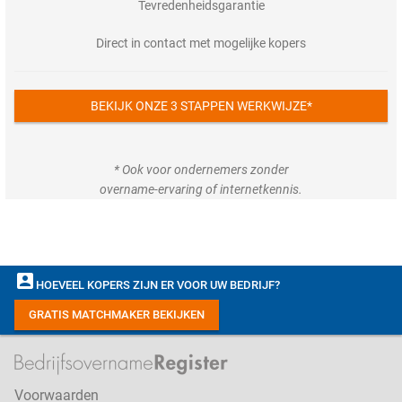
Tevredenheidsgarantie
Direct in contact met mogelijke kopers
BEKIJK ONZE 3 STAPPEN WERKWIJZE*
* Ook voor ondernemers zonder
overname-ervaring of internetkennis.
account_box
HOEVEEL KOPERS ZIJN ER VOOR UW BEDRIJF?
GRATIS MATCHMAKER BEKIJKEN
Voorwaarden