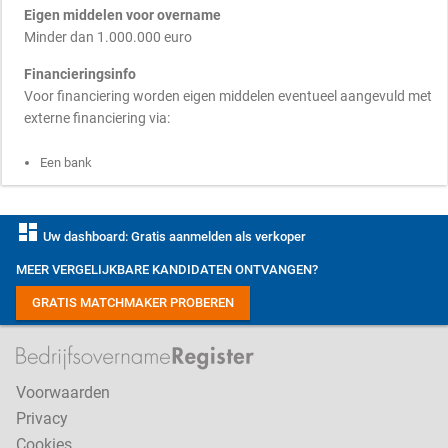
Eigen middelen voor overname
Minder dan 1.000.000 euro
Financieringsinfo
Voor financiering worden eigen middelen eventueel aangevuld met
externe financiering via:
Een bank
dashboard
Uw dashboard: Gratis aanmelden als verkoper
MEER VERGELIJKBARE KANDIDATEN ONTVANGEN?
GRATIS MATCHMAKER PROBEREN
Voorwaarden
Privacy
Cookies