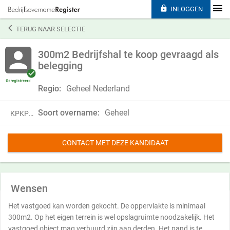

INLOGGEN

TERUG NAAR SELECTIE
300m2 Bedrijfshal te koop gevraagd als
belegging
Regio:
Geheel Nederland
Soort overname:
Geheel
KPKP24QWM15D
CONTACT MET DEZE KANDIDAAT
Wensen
Het vastgoed kan worden gekocht. De oppervlakte is minimaal
300m2. Op het eigen terrein is wel opslagruimte noodzakelijk. Het
vastgoed object mag verhuurd zijn aan derden. Het pand is te