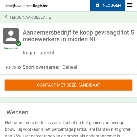

INLOGGEN

TERUG NAAR SELECTIE
Aannemersbedrijf te koop gevraagd tot 5
medewerkers in midden NL
Regio:
utrecht.
Soort overname:
Geheel
KP7803
CONTACT MET DEZE KANDIDAAT
Wensen
Het aannemers bedrijf is vooral actief op het gebied van overige
bouw. Bij voorkeur is het percentage particuliere klanten niet groter
dan 75%. Het percentage van de omzet als onderaannemer is