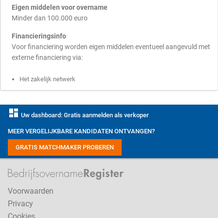
Eigen middelen voor overname
Minder dan 100.000 euro
Financieringsinfo
Voor financiering worden eigen middelen eventueel aangevuld met
externe financiering via:
Het zakelijk netwerk
dashboard
Uw dashboard: Gratis aanmelden als verkoper
MEER VERGELIJKBARE KANDIDATEN ONTVANGEN?
GRATIS MATCHMAKER PROBEREN
Voorwaarden
Privacy
Cookies