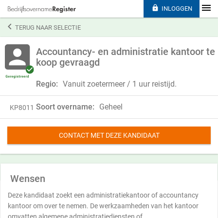

INLOGGEN

TERUG NAAR SELECTIE
Accountancy- en administratie kantoor te
koop gevraagd
Regio:
Vanuit zoetermeer / 1 uur reistijd.
Soort overname:
Geheel
KP8011
CONTACT MET DEZE KANDIDAAT
Wensen
Deze kandidaat zoekt een administratiekantoor of accountancy
kantoor om over te nemen. De werkzaamheden van het kantoor
omvatten algemene administratiediensten of