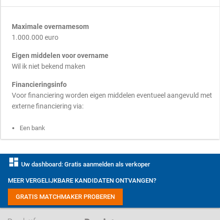
Maximale overnamesom
1.000.000 euro
Eigen middelen voor overname
Wil ik niet bekend maken
Financieringsinfo
Voor financiering worden eigen middelen eventueel aangevuld met
externe financiering via:
Een bank
dashboard
Uw dashboard: Gratis aanmelden als verkoper
MEER VERGELIJKBARE KANDIDATEN ONTVANGEN?
GRATIS MATCHMAKER PROBEREN