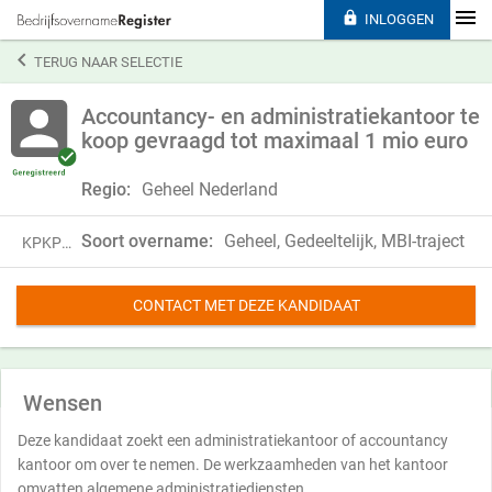

INLOGGEN

TERUG NAAR SELECTIE
Accountancy- en administratiekantoor te
koop gevraagd tot maximaal 1 mio euro
Regio:
Geheel Nederland
Soort overname:
Geheel, Gedeeltelijk, MBI-traject
KPKP25FMF43R
CONTACT MET DEZE KANDIDAAT
Wensen
Deze kandidaat zoekt een administratiekantoor of accountancy
kantoor om over te nemen. De werkzaamheden van het kantoor
omvatten algemene administratiediensten,