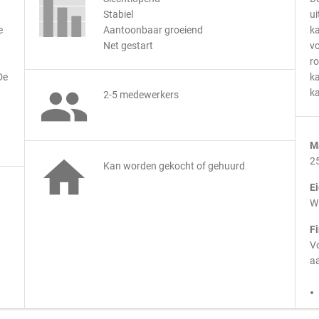
Stabiel
ui
e
Aantoonbaar groeiend
ka
Net gestart
vo
r
De
ka

ka
2-5 medewerkers
M

2
Kan worden gekocht of gehuurd
E
Wi
F
Vo
aa