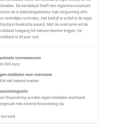
tbreiden. De kandidaat heeft een registeraccountant
ntoor en is belastingadviseur met vergunning afm
or wettelijke controles. Het bedrijf is actief in de regio
otterdam/hoeksche waard. Met de overname wil de
ndidaat toegang tot nieuwe klanten krijgen. De
ndidaat is 43 jaar oud.
aximale overnamesom
50.000 euro
igen middelen voor overname
l ik niet bekend maken
inancieringsinfo
or financiering worden eigen middelen eventueel
ngevuld met externe financiering via:
Een bank