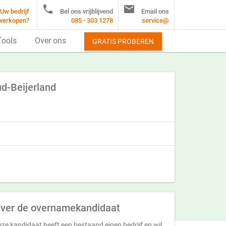


Uw bedrijf
Bel ons vrijblijvend
Email ons
verkopen?
085 - 303 1278
service@
Tools
Over ons
GRATIS PROBEREN
d-Beijerland
ver de overnamekandidaat
ze kandidaat heeft een bestaand eigen bedrijf en wil