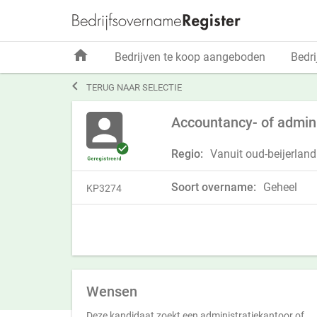
home
Bedrijven te koop aangeboden
Bedri

TERUG NAAR SELECTIE
Accountancy- of admin
Regio:
Vanuit oud-beijerland 
Soort overname:
Geheel
KP3274
Wensen
Deze kandidaat zoekt een administratiekantoor of