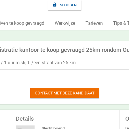

INLOGGEN
jven te koop gevraagd
Werkwijze
Tarieven
Tips & 
istratie kantoor te koop gevraagd 25km rondom Ou
/ 1 uur reistijd. /een straal van 25 km
CONTACT MET DEZE KANDIDAAT
Details
O
Slechtlopend
De