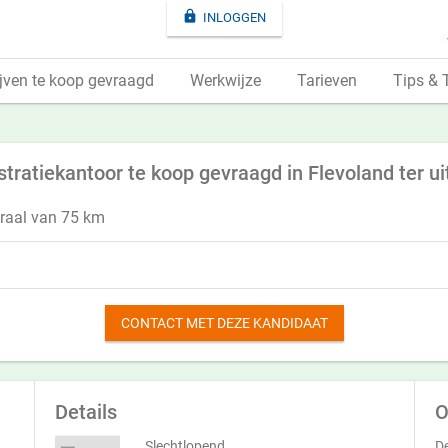

INLOGGEN
jven te koop gevraagd
Werkwijze
Tarieven
Tips & 
tratiekantoor te koop gevraagd in Flevoland ter ui
traal van 75 km
CONTACT MET DEZE KANDIDAAT
Details
O
Slechtlopend
De