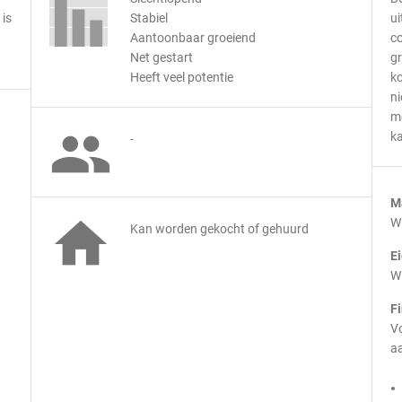
 is
Stabiel
ui
Aantoonbaar groeiend
co
Net gestart
g
Heeft veel potentie
ko
ni
m

ka
-
M

Wi
Kan worden gekocht of gehuurd
E
Wi
F
Vo
aa