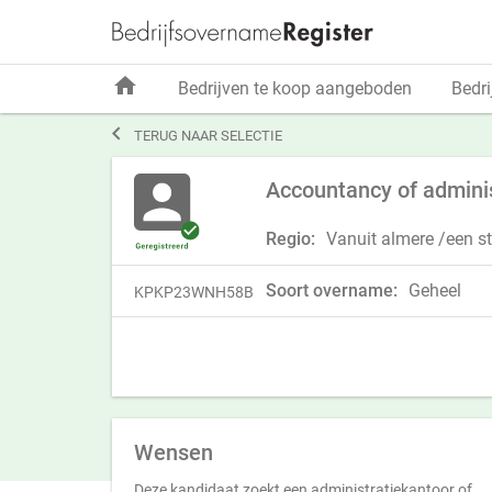
home
Bedrijven te koop aangeboden
Bedri

TERUG NAAR SELECTIE
Accountancy of adminis
Regio:
Vanuit almere /een s
Soort overname:
Geheel
KPKP23WNH58B
Wensen
Deze kandidaat zoekt een administratiekantoor of