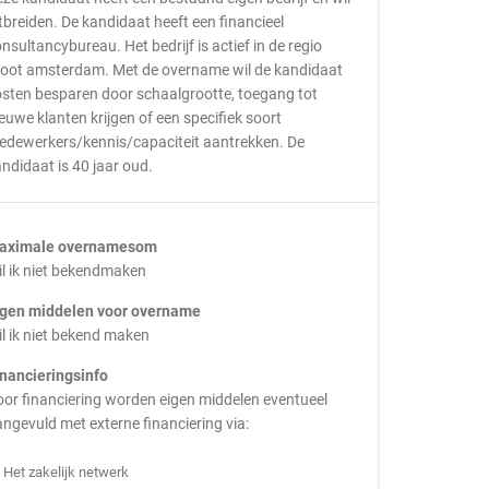
tbreiden. De kandidaat heeft een financieel
nsultancybureau. Het bedrijf is actief in de regio
root amsterdam. Met de overname wil de kandidaat
sten besparen door schaalgrootte, toegang tot
euwe klanten krijgen of een specifiek soort
edewerkers/kennis/capaciteit aantrekken. De
ndidaat is 40 jaar oud.
aximale overnamesom
l ik niet bekendmaken
igen middelen voor overname
l ik niet bekend maken
inancieringsinfo
or financiering worden eigen middelen eventueel
ngevuld met externe financiering via:
Het zakelijk netwerk