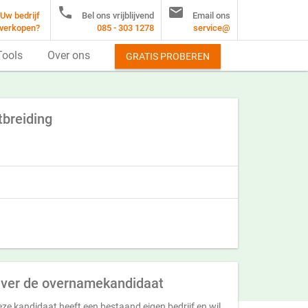


Uw bedrijf
Bel ons vrijblijvend
Email ons
verkopen?
085 - 303 1278
service@
Tools
Over ons
GRATIS PROBEREN
tbreiding
ver de overnamekandidaat
ze kandidaat heeft een bestaand eigen bedrijf en wil