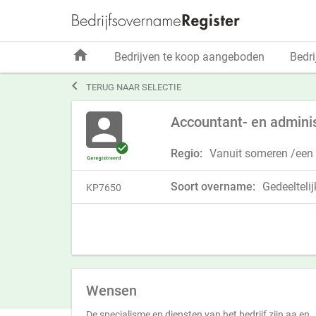
home
Bedrijven te koop aangeboden
Bedri

TERUG NAAR SELECTIE
Accountant- en adminis
Regio:
Vanuit someren /een 
Soort overname:
Gedeeltelij
KP7650
Wensen
De specialisme en diensten van het bedrijf zijn aa en