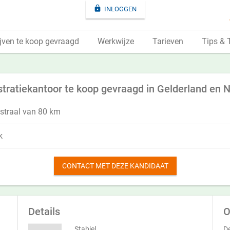

INLOGGEN
jven te koop gevraagd
Werkwijze
Tarieven
Tips & 
tratiekantoor te koop gevraagd in Gelderland en 
straal van 80 km
k
CONTACT MET DEZE KANDIDAAT
Details
O
Stabiel
De