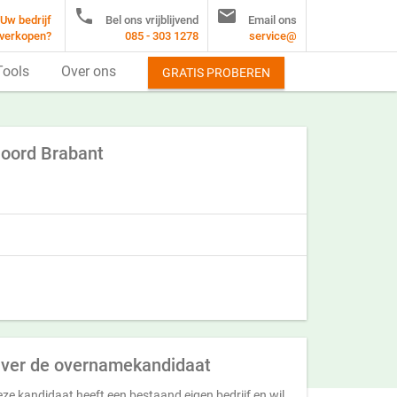


Uw bedrijf
Bel ons vrijblijvend
Email ons
verkopen?
085 - 303 1278
service@
Tools
Over ons
GRATIS PROBEREN
Noord Brabant
ver de overnamekandidaat
ze kandidaat heeft een bestaand eigen bedrijf en wil