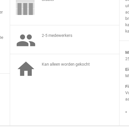
ui
er
ac
br
ka
ka

2-5 medewerkers
De
M
2

Kan alleen worden gekocht
E
M
F
Vo
aa