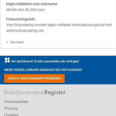
Eigen middelen voor overname
Minder dan 50.000 euro
Financieringsinfo
Voor financiering worden eigen middelen eventueel aangevuld met
externe financiering via:
Een bank
dashboard
Uw dashboard: Gratis aanmelden als verkoper
MEER VERGELIJKBARE KANDIDATEN ONTVANGEN?
GRATIS MATCHMAKER PROBEREN
Voorwaarden
Privacy
Cookies