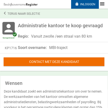

INLOGGEN

TERUG NAAR SELECTIE
Administratie kantoor te koop gevraagd
Regio:
Vanuit zwolle /een straal van 80 km
Soort overname:
MBI-traject
KP1716
CONTACT MET DEZE KANDIDAAT
Wensen
Deze kandidaat zoekt een administratiekantoor om over te nemen.
De werkzaamheden van het kantoor omvatten algemene
administratiediensten, belastingwerkzaamheden of payrolling. Bij
voorkeur is het percentage particuliere klanten niet groter dan 25%.