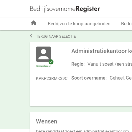
home
Bedrijven te koop aangeboden
Bedri

TERUG NAAR SELECTIE
Administratiekantoor 
Regio:
Vanuit soest /een str
Soort overname:
Geheel, Ged
KPKP23RMK29C
Wensen
Deze kandidaat zoekt een administratiekantoor om