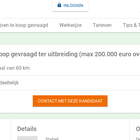

INLOGGEN
jven te koop gevraagd
Werkwijze
Tarieven
Tips & 
koop gevraagd ter uitbreiding (max 200.000 euro 
aal van 60 km
eeltelijk
CONTACT MET DEZE KANDIDAAT
Details
O
Stabiel
De