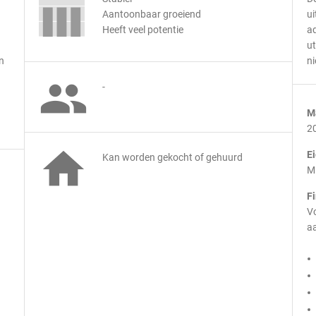
Aantoonbaar groeiend
ui
Heeft veel potentie
ad
ut
n
ni

-
M
2

E
Kan worden gekocht of gehuurd
M
F
Vo
aa