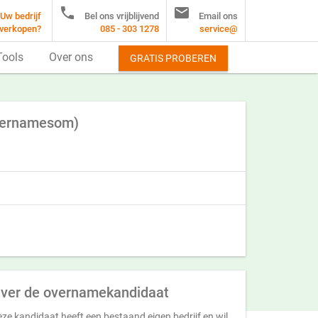


Uw bedrijf
Bel ons vrijblijvend
Email ons
verkopen?
085 - 303 1278
service@
Tools
Over ons
GRATIS PROBEREN
overnamesom)
ver de overnamekandidaat
ze kandidaat heeft een bestaand eigen bedrijf en wil