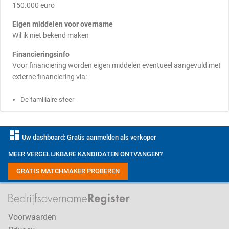
150.000 euro
Eigen middelen voor overname
Wil ik niet bekend maken
Financieringsinfo
Voor financiering worden eigen middelen eventueel aangevuld met
externe financiering via:
De familiaire sfeer
dashboard
Uw dashboard: Gratis aanmelden als verkoper
MEER VERGELIJKBARE KANDIDATEN ONTVANGEN?
GRATIS MATCHMAKER PROBEREN
Voorwaarden