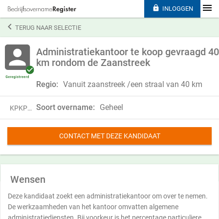

INLOGGEN

TERUG NAAR SELECTIE
Administratiekantoor te koop gevraagd 40
km rondom de Zaanstreek
Regio:
Vanuit zaanstreek /een straal van 40 km
Soort overname:
Geheel
KPKP23HZF21C
CONTACT MET DEZE KANDIDAAT
Wensen
Deze kandidaat zoekt een administratiekantoor om over te nemen.
De werkzaamheden van het kantoor omvatten algemene
administratiediensten. Bij voorkeur is het percentage particuliere