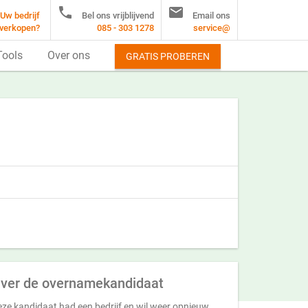


Uw bedrijf
Bel ons vrijblijvend
Email ons
verkopen?
085 - 303 1278
service@
Tools
Over ons
GRATIS PROBEREN
ver de overnamekandidaat
ze kandidaat had een bedrijf en wil weer opnieuw