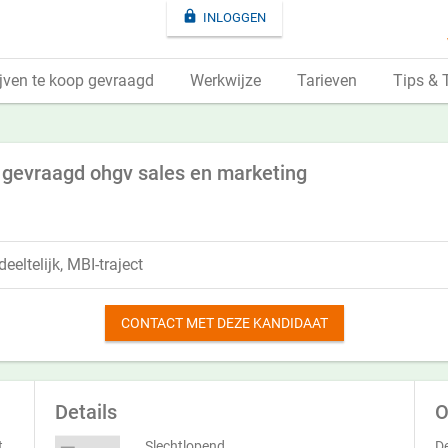

INLOGGEN
jven te koop gevraagd
Werkwijze
Tarieven
Tips & 
 gevraagd ohgv sales en marketing
eeltelijk, MBI-traject
CONTACT MET DEZE KANDIDAAT
Details
O
t
Slechtlopend
De