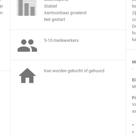
jn
Stabiel
be
en
Aantoonbaar groeiend
Zi
Net gestart
c
Da
b

ka
5-10 medewerkers
M

-
Kan worden gekocht of gehuurd
E
M
F
Vo
aa