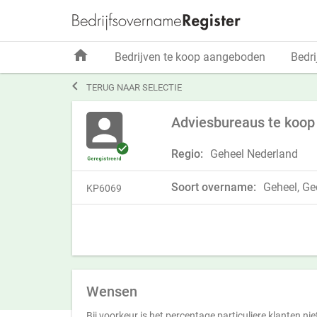
home
Bedrijven te koop aangeboden
Bedri

TERUG NAAR SELECTIE
Adviesbureaus te koop
Regio:
Geheel Nederland
Soort overname:
Geheel, Ged
KP6069
Wensen
Bij voorkeur is het percentage particuliere klanten nie