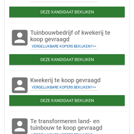
DEZE KANDIDAAT BEKIJKEN
account_box
Tuinbouwbedrijf of kwekerij te
koop gevraagd
VERGELIJKBARE KOPERS BEKIJKEN?>>
DEZE KANDIDAAT BEKIJKEN
account_box
Kwekerij te koop gevraagd
VERGELIJKBARE KOPERS BEKIJKEN?>>
DEZE KANDIDAAT BEKIJKEN
account_box
Te transformeren land- en
tuinbouw te koop gevraagd