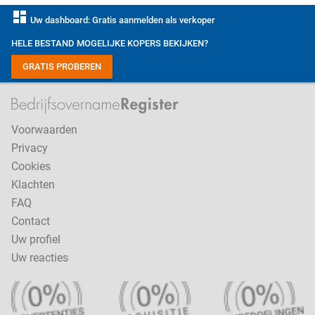
dashboard
Uw dashboard: Gratis aanmelden als verkoper
HELE BESTAND MOGELIJKE KOPERS BEKIJKEN?
GRATIS PROBEREN
Voorwaarden
Privacy
Cookies
Klachten
FAQ
Contact
Uw profiel
Uw reacties