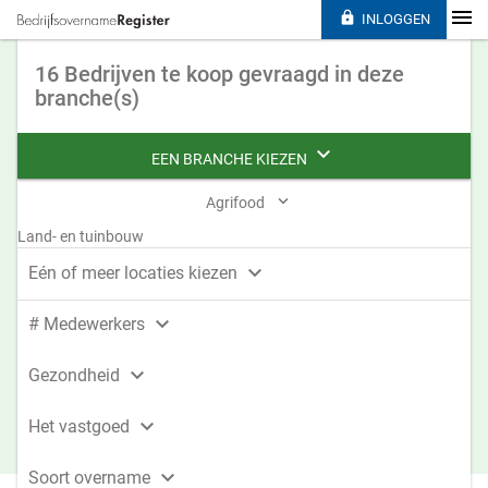

INLOGGEN
16 Bedrijven te koop gevraagd in deze
branche(s)

EEN BRANCHE KIEZEN

Agrifood
Land- en tuinbouw

Eén of meer locaties kiezen

# Medewerkers

Gezondheid

Het vastgoed

Soort overname