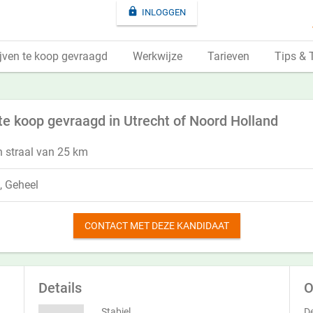

INLOGGEN
jven te koop gevraagd
Werkwijze
Tarieven
Tips & 
 te koop gevraagd in Utrecht of Noord Holland
n straal van 25 km
, Geheel
CONTACT MET DEZE KANDIDAAT
Details
O
Stabiel
De