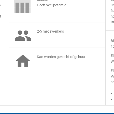
n
Heeft veel potentie
ui
s
fi
t
ho
to

2-5 medewerkers
M
1

E
Kan worden gekocht of gehuurd
Wi
F
Vo
aa