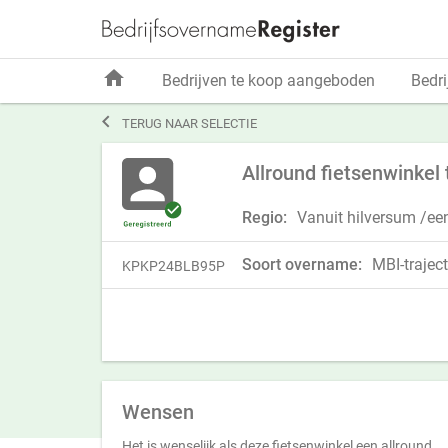
home
Bedrijven te koop aangeboden
Bedri

TERUG NAAR SELECTIE
Allround fietsenwinkel
Regio:
Vanuit hilversum /ee
Soort overname:
MBI-traject
KPKP24BLB95P
Wensen
Het is wenselijk als deze fietsenwinkel een allround