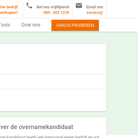


Uw bedrijf
Bel ons vrijblijvend
Email ons
verkopen?
085 - 303 1278
service@
Tools
Over ons
GRATIS PROBEREN
ver de overnamekandidaat
ze kandidaat heeft een bestaand eigen bedrijf en wil