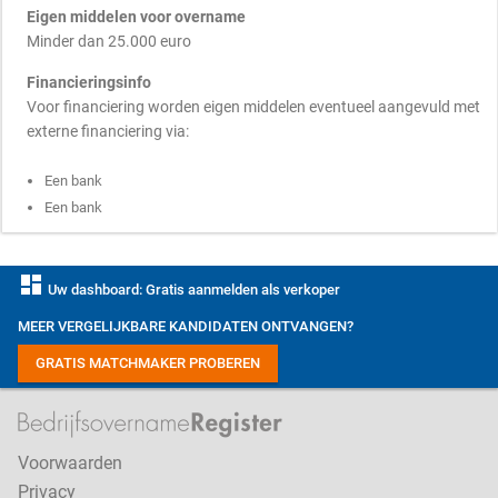
Eigen middelen voor overname
Minder dan 25.000 euro
Financieringsinfo
Voor financiering worden eigen middelen eventueel aangevuld met
externe financiering via:
Een bank
Een bank
dashboard
Uw dashboard: Gratis aanmelden als verkoper
MEER VERGELIJKBARE KANDIDATEN ONTVANGEN?
GRATIS MATCHMAKER PROBEREN
Voorwaarden
Privacy