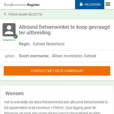

INLOGGEN

TERUG NAAR SELECTIE
Allround fietsenwinkel te koop gevraagd
ter uitbreiding
Regio:
Geheel Nederland
Soort overname:
Alleen investeren, Geheel
KPKP21QPF98P
CONTACT MET DEZE KANDIDAAT
Wensen
Het is wenselijk als deze fietsenwinkel een allround fietsenwinkel is.
De oppervlakte is bij voorkeur >100m2. Qua ligging gaat de
interesse uit naar een grote plaats/verzorgingsgebied en klein