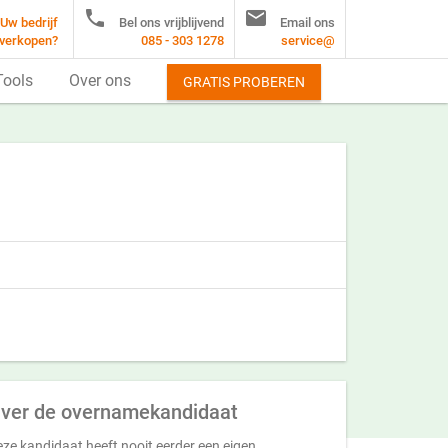


Uw bedrijf
Bel ons vrijblijvend
Email ons
verkopen?
085 - 303 1278
service@
Tools
Over ons
GRATIS PROBEREN
ver de overnamekandidaat
ze kandidaat heeft nooit eerder een eigen