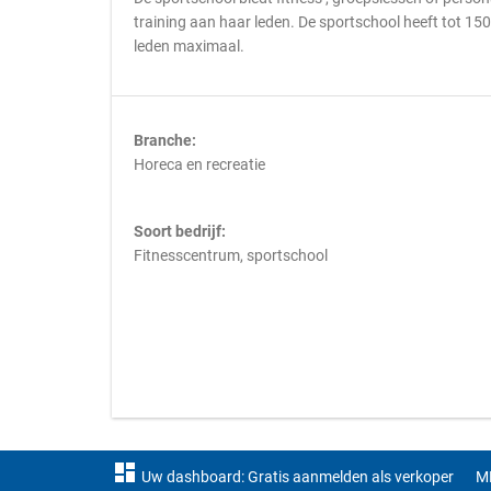
training aan haar leden. De sportschool heeft tot 15
leden maximaal.
Branche:
Horeca en recreatie
Soort bedrijf:
Fitnesscentrum, sportschool
dashboard
Uw dashboard: Gratis aanmelden als verkoper
M