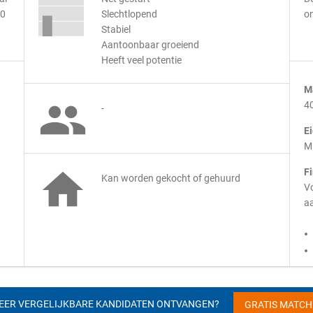
00
Slechtlopend
o
Stabiel
Aantoonbaar groeiend
Heeft veel potentie
M

4
-
E
M

F
Kan worden gekocht of gehuurd
Vo
aa
EER VERGELIJKBARE KANDIDATEN ONTVANGEN?
GRATIS MATC