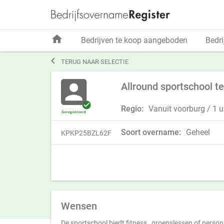
home
Bedrijven te koop aangeboden
Bedri

TERUG NAAR SELECTIE
Allround sportschool t
Regio:
Vanuit voorburg / 1 uu
Soort overname:
Geheel
KPKP25BZL62F
Wensen
De sportschool biedt fitness , groepslessen of person