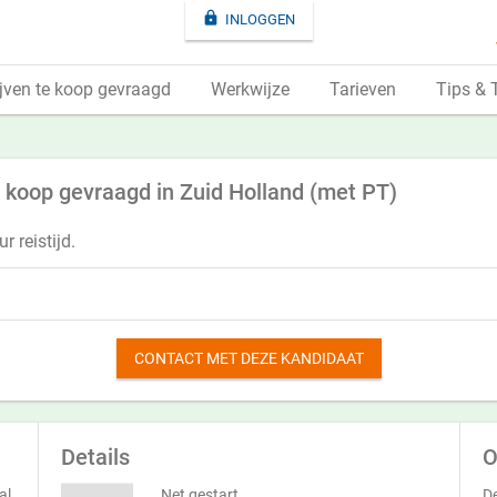

INLOGGEN
jven te koop gevraagd
Werkwijze
Tarieven
Tips & 
e koop gevraagd in Zuid Holland (met PT)
r reistijd.
CONTACT MET DEZE KANDIDAAT
Details
O
al
Net gestart
De