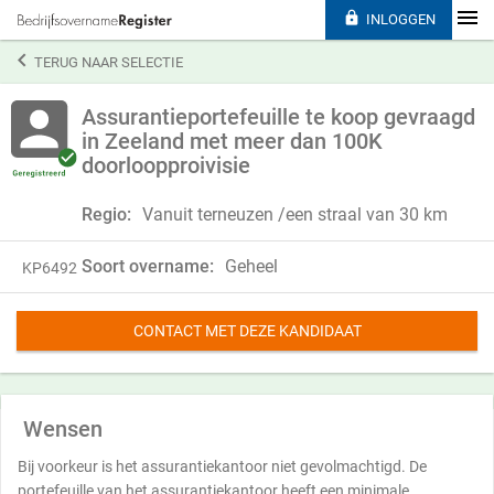

INLOGGEN

TERUG NAAR SELECTIE
Assurantieportefeuille te koop gevraagd
in Zeeland met meer dan 100K
doorloopproivisie
Regio:
Vanuit terneuzen /een straal van 30 km
Soort overname:
Geheel
KP6492
CONTACT MET DEZE KANDIDAAT
Wensen
Bij voorkeur is het assurantiekantoor niet gevolmachtigd. De
portefeuille van het assurantiekantoor heeft een minimale