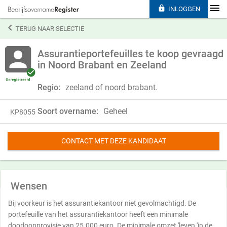

INLOGGEN

TERUG NAAR SELECTIE
Assurantieportefeuilles te koop gevraagd
in Noord Brabant en Zeeland
Regio:
zeeland of noord brabant.
Soort overname:
Geheel
KP8055
CONTACT MET DEZE KANDIDAAT
Wensen
Bij voorkeur is het assurantiekantoor niet gevolmachtigd. De
portefeuille van het assurantiekantoor heeft een minimale
doorloopprovisie van 25.000 euro. De minimale omzet 'leven 'in de