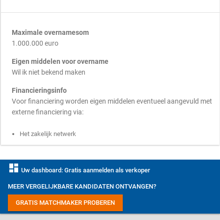
Maximale overnamesom
1.000.000 euro
Eigen middelen voor overname
Wil ik niet bekend maken
Financieringsinfo
Voor financiering worden eigen middelen eventueel aangevuld met
externe financiering via:
Het zakelijk netwerk
dashboard
Uw dashboard: Gratis aanmelden als verkoper
MEER VERGELIJKBARE KANDIDATEN ONTVANGEN?
GRATIS MATCHMAKER PROBEREN