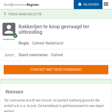

INLOGGEN

TERUG NAAR SELECTIE
Bakkerijen te koop gevraagd ter
uitbreiding
Regio:
Geheel Nederland
Soort overname:
Geheel
KPKP18LWD27V
CONTACT MET DEZE KANDIDAAT
Wensen
Ter overname wordt een brood- en banket bakkerij gezocht die
actief is in o.a. brood. De kandidaat is geïnteresseerd in een eigen
winkel.