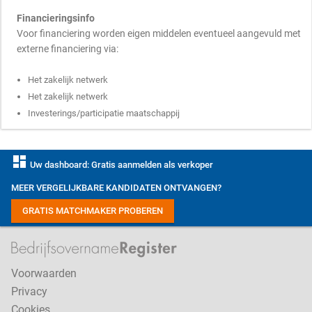
Financieringsinfo
Voor financiering worden eigen middelen eventueel aangevuld met
externe financiering via:
Het zakelijk netwerk
Het zakelijk netwerk
Investerings/participatie maatschappij
dashboard
Uw dashboard: Gratis aanmelden als verkoper
MEER VERGELIJKBARE KANDIDATEN ONTVANGEN?
GRATIS MATCHMAKER PROBEREN
Voorwaarden
Privacy
Cookies