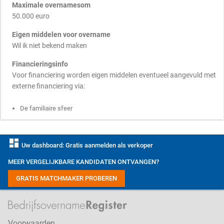
Maximale overnamesom
50.000 euro
Eigen middelen voor overname
Wil ik niet bekend maken
Financieringsinfo
Voor financiering worden eigen middelen eventueel aangevuld met
externe financiering via:
De familiaire sfeer
dashboard
Uw dashboard: Gratis aanmelden als verkoper
MEER VERGELIJKBARE KANDIDATEN ONTVANGEN?
GRATIS MATCHMAKER PROBEREN
Voorwaarden