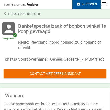

INLOGGEN

TERUG NAAR SELECTIE
Banketspeciaalzaak of bonbon winkel te
koop gevraagd
Regio:
flevoland, noord holland, zuid holland of
utrecht.
Soort overname:
Geheel, Gedeeltelijk, MBI-traject
KP1782
CONTACT MET DEZE KANDIDAAT
Wensen
Ter overname wordt een brood- en banket bakkerij gezocht die
actief is in o.a. banket of bonbons. De kandidaat is geïnteresseerd