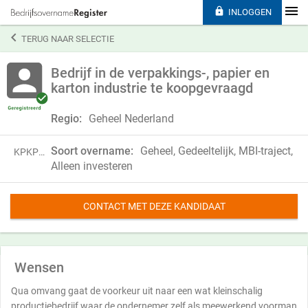

INLOGGEN

TERUG NAAR SELECTIE
Bedrijf in de verpakkings-, papier en
karton industrie te koopgevraagd
Regio:
Geheel Nederland
Soort overname:
Geheel, Gedeeltelijk, MBI-traject,
KPKP25TXG94N
Alleen investeren
CONTACT MET DEZE KANDIDAAT
Wensen
Qua omvang gaat de voorkeur uit naar een wat kleinschalig
productiebedrijf waar de ondernemer zelf als meewerkend voorman