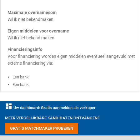
Maximale overnamesom
Wil ik niet bekendmaken
Eigen middelen voor overname
Wil ik niet bekend maken
Financieringsinfo
Voor financiering worden eigen middelen eventueel aangevuld met
externe financiering via:
Een bank
Een bank
dashboard
Uw dashboard: Gratis aanmelden als verkoper
MEER VERGELIJKBARE KANDIDATEN ONTVANGEN?
GRATIS MATCHMAKER PROBEREN