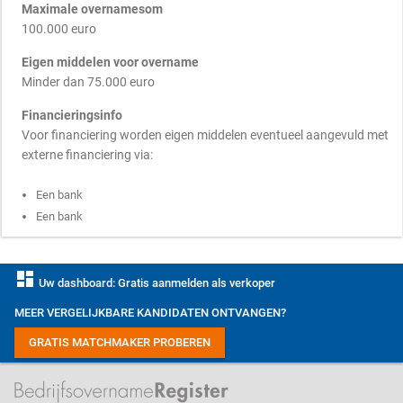
Maximale overnamesom
100.000 euro
Eigen middelen voor overname
Minder dan 75.000 euro
Financieringsinfo
Voor financiering worden eigen middelen eventueel aangevuld met
externe financiering via:
Een bank
Een bank
dashboard
Uw dashboard: Gratis aanmelden als verkoper
MEER VERGELIJKBARE KANDIDATEN ONTVANGEN?
GRATIS MATCHMAKER PROBEREN