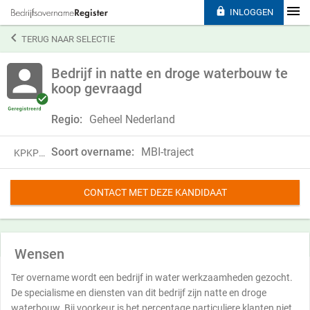

INLOGGEN

TERUG NAAR SELECTIE
Bedrijf in natte en droge waterbouw te
koop gevraagd
Regio:
Geheel Nederland
Soort overname:
MBI-traject
KPKP19ZND15M
CONTACT MET DEZE KANDIDAAT
Wensen
Ter overname wordt een bedrijf in water werkzaamheden gezocht.
De specialisme en diensten van dit bedrijf zijn natte en droge
waterbouw. Bij voorkeur is het percentage particuliere klanten niet