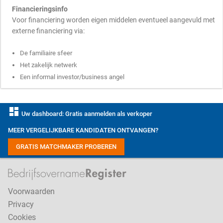
Financieringsinfo
Voor financiering worden eigen middelen eventueel aangevuld met
externe financiering via:
De familiaire sfeer
Het zakelijk netwerk
Een informal investor/business angel
dashboard
Uw dashboard: Gratis aanmelden als verkoper
MEER VERGELIJKBARE KANDIDATEN ONTVANGEN?
GRATIS MATCHMAKER PROBEREN
Voorwaarden
Privacy
Cookies