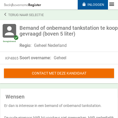

INLOGGEN

TERUG NAAR SELECTIE
Bemand of onbemand tankstation te koop
gevraagd (boven 5 liter)
Regio:
Geheel Nederland
Soort overname:
Geheel
KP4865
CONTACT MET DEZE KANDIDAAT
Wensen
Er dan is interesse in een bemand of onbemand tankstation.
De oude eigenaar blijft bij voorkeur niet meewerken, blijft gedeeltelijk