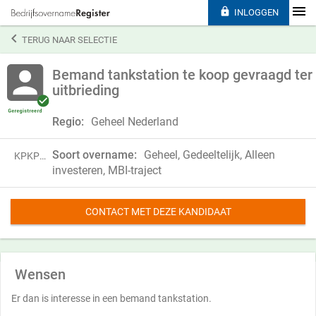

INLOGGEN

TERUG NAAR SELECTIE
Bemand tankstation te koop gevraagd ter
uitbrieding
Regio:
Geheel Nederland
Soort overname:
Geheel, Gedeeltelijk, Alleen
KPKP24DPF05Z
investeren, MBI-traject
CONTACT MET DEZE KANDIDAAT
Wensen
Er dan is interesse in een bemand tankstation.