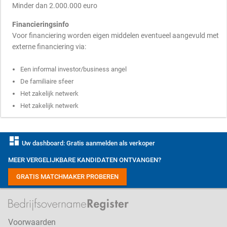
Minder dan 2.000.000 euro
Financieringsinfo
Voor financiering worden eigen middelen eventueel aangevuld met
externe financiering via:
Een informal investor/business angel
De familiaire sfeer
Het zakelijk netwerk
Het zakelijk netwerk
dashboard
Uw dashboard: Gratis aanmelden als verkoper
MEER VERGELIJKBARE KANDIDATEN ONTVANGEN?
GRATIS MATCHMAKER PROBEREN
Voorwaarden