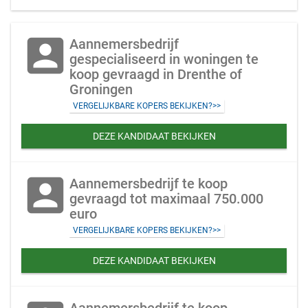
account_box
Aannemersbedrijf
gespecialiseerd in woningen te
koop gevraagd in Drenthe of
Groningen
VERGELIJKBARE KOPERS BEKIJKEN?>>
DEZE KANDIDAAT BEKIJKEN
account_box
Aannemersbedrijf te koop
gevraagd tot maximaal 750.000
euro
VERGELIJKBARE KOPERS BEKIJKEN?>>
DEZE KANDIDAAT BEKIJKEN