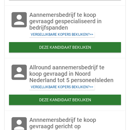
account_box
Aannemersbedrijf te koop
gevraagd gespecialiseerd in
bedrijfspanden
VERGELIJKBARE KOPERS BEKIJKEN?>>
DEZE KANDIDAAT BEKIJKEN
account_box
Allround aannemersbedrijf te
koop gevraagd in Noord
Nederland tot 5 personeelsleden
VERGELIJKBARE KOPERS BEKIJKEN?>>
DEZE KANDIDAAT BEKIJKEN
account_box
Annnemersbedrijf te koop
gevraagd gericht op