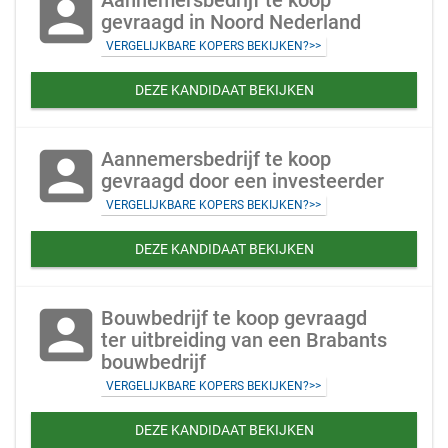
account_box
Aannemersbedrijf te koop
gevraagd in Noord Nederland
VERGELIJKBARE KOPERS BEKIJKEN?>>
DEZE KANDIDAAT BEKIJKEN
account_box
Aannemersbedrijf te koop
gevraagd door een investeerder
VERGELIJKBARE KOPERS BEKIJKEN?>>
DEZE KANDIDAAT BEKIJKEN
account_box
Bouwbedrijf te koop gevraagd
ter uitbreiding van een Brabants
bouwbedrijf
VERGELIJKBARE KOPERS BEKIJKEN?>>
DEZE KANDIDAAT BEKIJKEN