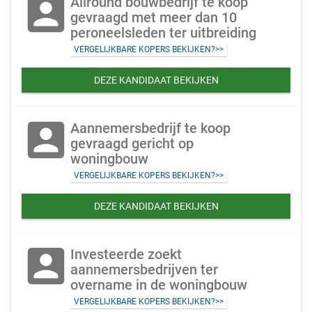
account_box
Allround bouwbedrijf te koop
gevraagd met meer dan 10
peroneelsleden ter uitbreiding
VERGELIJKBARE KOPERS BEKIJKEN?>>
DEZE KANDIDAAT BEKIJKEN
account_box
Aannemersbedrijf te koop
gevraagd gericht op
woningbouw
VERGELIJKBARE KOPERS BEKIJKEN?>>
DEZE KANDIDAAT BEKIJKEN
account_box
Investeerde zoekt
aannemersbedrijven ter
overname in de woningbouw
VERGELIJKBARE KOPERS BEKIJKEN?>>