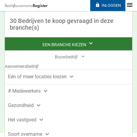

INLOGGEN
30 Bedrijven te koop gevraagd in deze
branche(s)

EEN BRANCHE KIEZEN

Bouwbedrijf
Aannemersbedrijf

Eén of meer locaties kiezen

# Medewerkers

Gezondheid

Het vastgoed

Soort overname