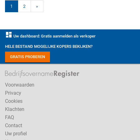
1
2
»
dashboard
Uw dashboard: Gratis aanmelden als verkoper
HELE BESTAND MOGELIJKE KOPERS BEKIJKEN?
GRATIS PROBEREN
Voorwaarden
Privacy
Cookies
Klachten
FAQ
Contact
Uw profiel