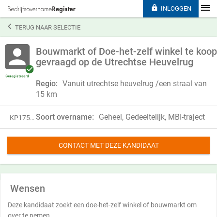

INLOGGEN

TERUG NAAR SELECTIE
Bouwmarkt of Doe-het-zelf winkel te koop
gevraagd op de Utrechtse Heuvelrug
Regio:
Vanuit utrechtse heuvelrug /een straal van
15 km
Soort overname:
Geheel, Gedeeltelijk, MBI-traject
KP17519
CONTACT MET DEZE KANDIDAAT
Wensen
Deze kandidaat zoekt een doe-het-zelf winkel of bouwmarkt om
over te nemen.