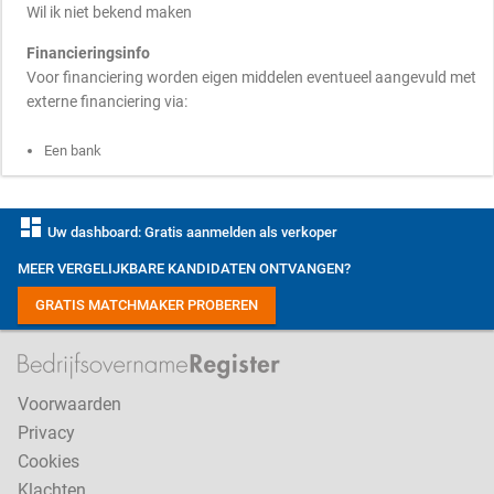
Wil ik niet bekend maken
Financieringsinfo
Voor financiering worden eigen middelen eventueel aangevuld met
externe financiering via:
Een bank
dashboard
Uw dashboard: Gratis aanmelden als verkoper
MEER VERGELIJKBARE KANDIDATEN ONTVANGEN?
GRATIS MATCHMAKER PROBEREN
Voorwaarden
Privacy
Cookies
Klachten