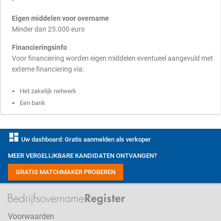
-
Eigen middelen voor overname
Minder dan 25.000 euro
Financieringsinfo
Voor financiering worden eigen middelen eventueel aangevuld met
externe financiering via:
Het zakelijk netwerk
Een bank
dashboard
Uw dashboard: Gratis aanmelden als verkoper
MEER VERGELIJKBARE KANDIDATEN ONTVANGEN?
GRATIS MATCHMAKER PROBEREN
Voorwaarden