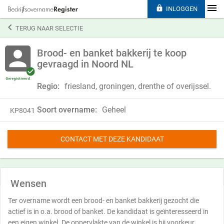

INLOGGEN

TERUG NAAR SELECTIE
Brood- en banket bakkerij te koop
gevraagd in Noord NL
Regio:
friesland, groningen, drenthe of overijssel.
Soort overname:
Geheel
KP8041
CONTACT MET DEZE KANDIDAAT
Wensen
Ter overname wordt een brood- en banket bakkerij gezocht die
actief is in o.a. brood of banket. De kandidaat is geïnteresseerd in
een eigen winkel. De oppervlakte van de winkel is bij voorkeur