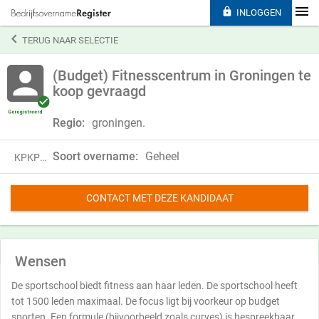

INLOGGEN

TERUG NAAR SELECTIE
(Budget) Fitnesscentrum in Groningen te
koop gevraagd
Regio:
groningen.
Soort overname:
Geheel
KPKP24QHF47T
CONTACT MET DEZE KANDIDAAT
Wensen
De sportschool biedt fitness aan haar leden. De sportschool heeft
tot 1500 leden maximaal. De focus ligt bij voorkeur op budget
sporten. Een formule (bijvoorbeeld zoals curves) is bespreekbaar .