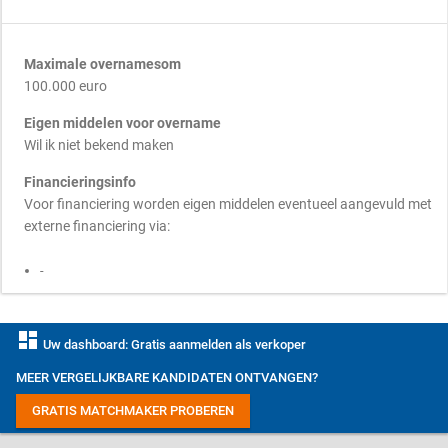
Maximale overnamesom
100.000 euro
Eigen middelen voor overname
Wil ik niet bekend maken
Financieringsinfo
Voor financiering worden eigen middelen eventueel aangevuld met
externe financiering via:
-
dashboard
Uw dashboard: Gratis aanmelden als verkoper
MEER VERGELIJKBARE KANDIDATEN ONTVANGEN?
GRATIS MATCHMAKER PROBEREN