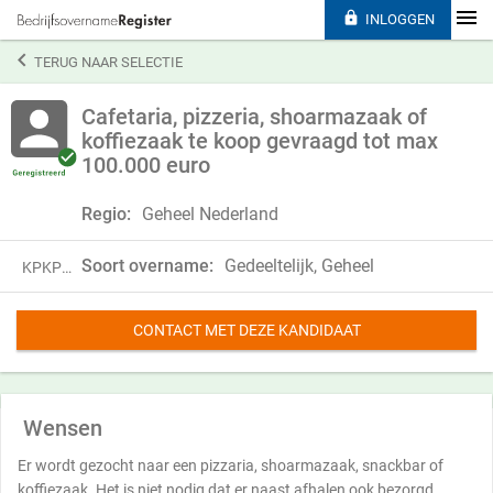

INLOGGEN

TERUG NAAR SELECTIE
Cafetaria, pizzeria, shoarmazaak of
koffiezaak te koop gevraagd tot max
100.000 euro
Regio:
Geheel Nederland
Soort overname:
Gedeeltelijk, Geheel
KPKP25NTD07J
CONTACT MET DEZE KANDIDAAT
Wensen
Er wordt gezocht naar een pizzaria, shoarmazaak, snackbar of
koffiezaak. Het is niet nodig dat er naast afhalen ook bezorgd