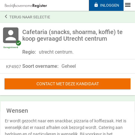

INLOGGEN

TERUG NAAR SELECTIE
Cafetaria (snacks, shoarma, koffie) te
koop gevraagd Utrecht centrum
Regio:
utrecht centrum.
Soort overname:
Geheel
KP4907
CONTACT MET DEZE KANDIDAAT
Wensen
Er wordt gezocht naar een snackbar, pizzaria of koffiezaak. Het is
wenselijk dat er naast afhalen ook bezorgd wordt. Catering aan
bedrijven en of particulieren is wenselijk. Bij voorkeur is het