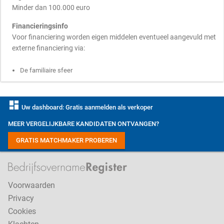
Minder dan 100.000 euro
Financieringsinfo
Voor financiering worden eigen middelen eventueel aangevuld met
externe financiering via:
De familiaire sfeer
dashboard
Uw dashboard: Gratis aanmelden als verkoper
MEER VERGELIJKBARE KANDIDATEN ONTVANGEN?
GRATIS MATCHMAKER PROBEREN
Voorwaarden
Privacy
Cookies