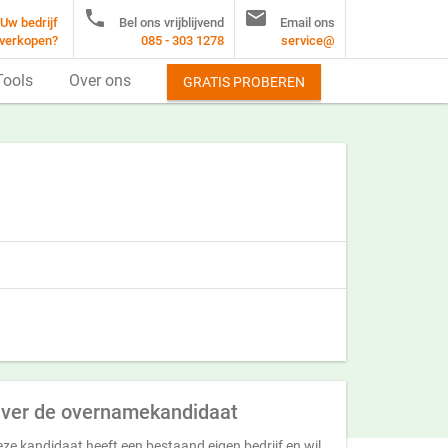


Uw bedrijf
Bel ons vrijblijvend
Email ons
verkopen?
085 - 303 1278
service@
Tools
Over ons
GRATIS PROBEREN
ver de overnamekandidaat
ze kandidaat heeft een bestaand eigen bedrijf en wil