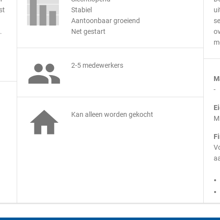
st
Stabiel
ui
Aantoonbaar groeiend
se
.
Net gestart
ov
m

2-5 medewerkers
M
-
E

Kan alleen worden gekocht
M
F
Vo
aa