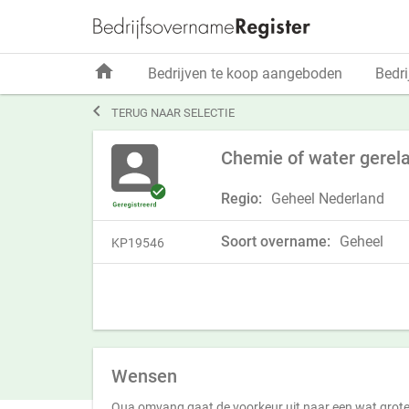
home
Bedrijven te koop aangeboden
Bedri

TERUG NAAR SELECTIE
Chemie of water gerela
Regio:
Geheel Nederland
Soort overname:
Geheel
KP19546
Wensen
Qua omvang gaat de voorkeur uit naar een wat grote