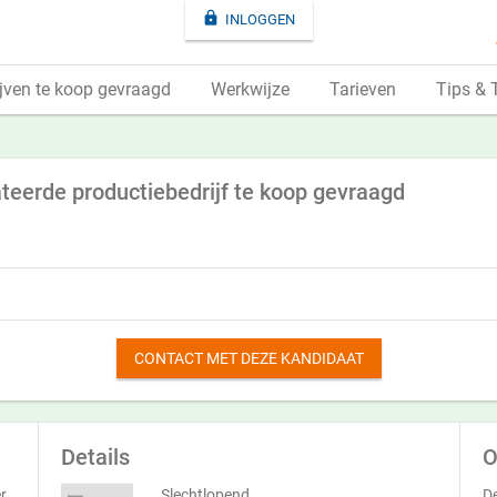

INLOGGEN
jven te koop gevraagd
Werkwijze
Tarieven
Tips & 
teerde productiebedrijf te koop gevraagd
CONTACT MET DEZE KANDIDAAT
Details
O
r
Slechtlopend
De